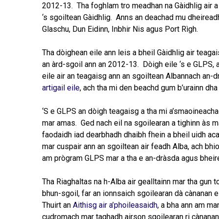
2012-13. Tha foghlam tro meadhan na Gàidhlig air a b
‘s sgoiltean Gàidhlig. Anns an deachad mu dheireadh,
Glaschu, Dun Eidinn, Inbhir Nis agus Port Rìgh.
Tha dòighean eile ann leis a bheil Gàidhlig air tea
an àrd-sgoil ann an 2012-13. Dòigh eile ‘s e GLPS, a
eile air an teagaisg ann an sgoiltean Albannach an-d
artigail eile
, ach tha mi den beachd gum b’urainn dha
‘S e GLPS an dòigh teagaisg a tha mi a’smaoineacha
mar amas. Ged nach eil na sgoilearan a tighinn às mar 
faodaidh iad dearbhadh dhaibh fhein a bheil uidh ac
mar cuspair ann an sgoiltean air feadh Alba, ach bhi
am prògram GLPS mar a tha e an-dràsda agus bheire
Tha Riaghaltas na h-Alba air gealltainn mar tha gun 
bhun-sgoil, far an ionnsaich sgoilearan dà cànanan ei
Thuirt an
Aithisg air a’phoileasaidh
, a bha ann am ma
cudromach mar taghadh airson sgoilearan ri cànanan