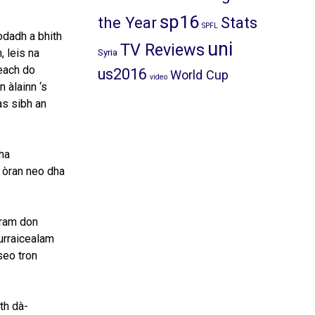
sp16
the Year
Stats
SPFL
odadh a bhith
uni
TV Reviews
, leis na
Syria
teach do
us2016
World Cup
video
n àlainn ‘s
as sibh an
tha
i òran neo dha
rram don
curraicealam
seo tron
th dà-