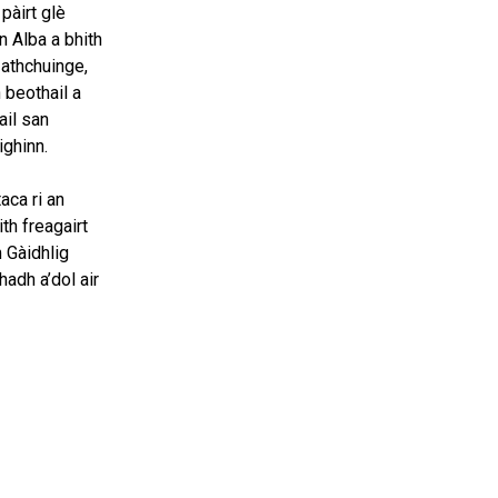
 pàirt glè
n Alba a bhith
 athchuinge,
 beothail a
ail san
ighinn.
aca ri an
th freagairt
 Gàidhlig
hadh a’dol air