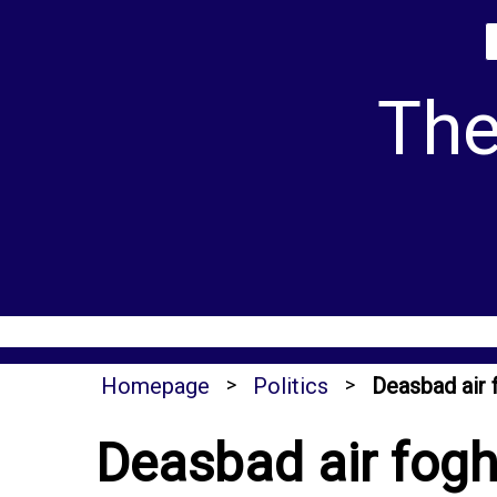
Skip
to
content
The
Homepage
>
Politics
>
Deasbad air 
Deasbad air fogh