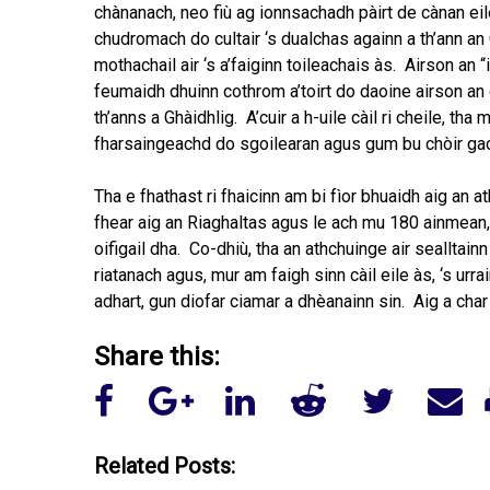
chànanach, neo fiù ag ionnsachadh pàirt de cànan ei
chudromach do cultair ‘s dualchas againn a th’ann an 
mothachail air ‘s a’faiginn toileachais às. Airson an 
feumaidh dhuinn cothrom a’toirt do daoine airson an 
th’anns a Ghàidhlig. A’cuir a h-uile càil ri cheile, 
fharsaingeachd do sgoilearan agus gum bu chòir gach
Tha e fhathast ri fhaicinn am bi fìor bhuaidh aig an a
fhear aig an Riaghaltas agus le ach mu 180 ainmean, a
oifigail dha. Co-dhiù, tha an athchuinge air seallta
riatanach agus, mur am faigh sinn càil eile às, ‘s ur
adhart, gun diofar ciamar a dhèanainn sin. Aig a char 
Share this:
Related Posts: