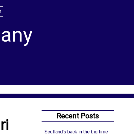
lany
Recent Posts
ri
Scotland’s back in the big time