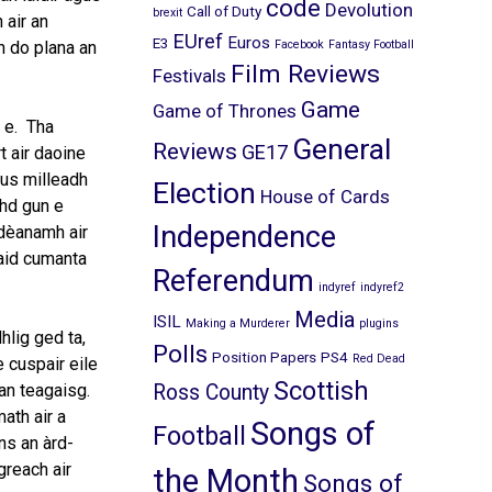
code
Devolution
Call of Duty
brexit
 air an
EUref
Euros
E3
h do plana an
Facebook
Fantasy Football
Film Reviews
Festivals
Game
Game of Thrones
a e. Tha
General
Reviews
GE17
t air daoine
gus milleadh
Election
House of Cards
chd gun e
Independence
’dèanamh air
maid cumanta
Referendum
indyref
indyref2
Media
ISIL
Making a Murderer
plugins
hlig ged ta,
Polls
Position Papers
PS4
Red Dead
e cuspair eile
Scottish
gan teagaisg.
Ross County
math air a
Songs of
Football
ns an àrd-
greach air
the Month
Songs of