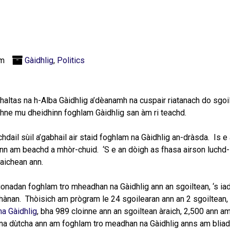
pm
Gàidhlig
,
Politics
haltas na h-Alba Gàidhlig a’dèanamh na cuspair riatanach do sgo
idhne mu dheidhinn foghlam Gàidhlig san àm ri teachd.
hdail sùil a’gabhail air staid foghlam na Gàidhlig an-dràsda. Is 
nn am beachd a mhòr-chuid. ‘S e an dòigh as fhasa airson luchd-l
saichean ann.
onadan foghlam tro mheadhan na Gàidhlig ann an sgoiltean, ‘s iad
hànan. Thòisich am prògram le 24 sgoilearan ann an 2 sgoiltean, a
na Gàidhlig
, bha 989 cloinne ann an sgoiltean àraich, 2,500 ann a
h na dùtcha ann am foghlam tro meadhan na Gàidhlig anns am blia