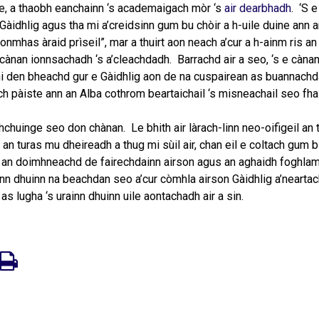
le, a thaobh eanchainn ‘s academaigach mòr ‘s
air dearbhadh
. ‘S e
Gàidhlig agus tha mi a’creidsinn gum bu chòir a h-uile duine ann a
“ionmhas àraid prìseil”, mar a thuirt aon neach a’cur a h-ainm ris an
cànan ionnsachadh ‘s a’cleachdadh. Barrachd air a seo, ‘s e cànan
tha mi den bheachd gur e Gàidhlig aon de na cuspairean as buannachd
 pàiste ann an Alba cothrom beartaichail ‘s misneachail seo fha
thchuinge seo don chànan. Le bhith air làrach-linn neo-oifigeil an t
n turas mu dheireadh a thug mi sùil air, chan eil e coltach gum bi
inn an doimhneachd de fairechdainn airson agus an aghaidh foghlam
rainn dhuinn na beachdan seo a’cur còmhla airson Gàidhlig a’neartac
as lugha ‘s urainn dhuinn uile aontachadh air a sin.