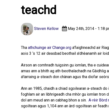
teachd
Steven Kellow
May 24th, 2014 - 1:18 
Tha
athchuinge air Change.org
a’faighneachd air Riag
aois 3 ‘s 12 air deasbad beothail a’dhèanamh air lo
Airson an comhradh tuigsinn gu iomlan, tha e cuideac
amas ann a bhith ag ath-beothalachadh na Gàidhlig a
a’tarraing a-steach don chànan agus tha diofar seòr
Ann an 1985, chaidh a chiad sgoilearan a-steach do i
foghlam air an libhrigeadh cha mhòr gu iomlan tron c
dol am meud ann an cabhag bhon a sin.
A-rèir Bòrd 
sgoiltean agus 1,104 ann an àrd-sgoiltean air fead