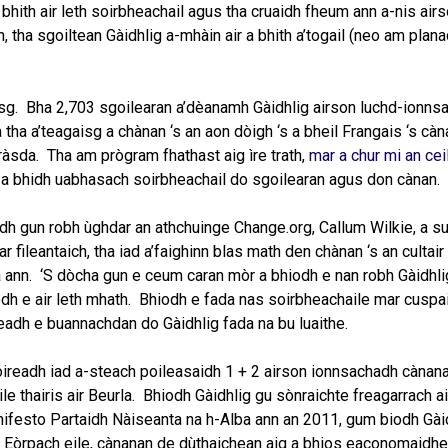
hith air leth soirbheachail agus tha cruaidh fheum ann a-nis air
 tha sgoiltean Gàidhlig a-mhàin air a bhith a’togail (neo am plana
gaisg. Bha 2,703 sgoilearan a’dèanamh Gàidhlig airson luchd-ionns
 tha a’teagaisg a chànan ‘s an aon dòigh ‘s a bheil Frangais ‘s cà
ràsda. Tha am prògram fhathast aig ìre trath,
mar a chur mi an cei
 a bhidh uabhasach soirbheachail do sgoilearan agus don cànan.
dh gun robh ùghdar an athchuinge Change.org, Callum Wilkie, a s
fileantaich, tha iad a’faighinn blas math den chànan ‘s an cultair 
a ann. ‘S dòcha gun e ceum caran mòr a bhiodh e nan robh Gàidhli
odh e air leth mhath. Bhiodh e fada nas soirbheachaile mar cuspai
adh e buannachdan do Gàidhlig fada na bu luaithe.
toireadh iad a-steach poileasaidh 1 + 2 airson ionnsachadh cànan
le thairis air Beurla. Bhiodh Gàidhlig gu sònraichte freagarrach 
nifesto Partaidh Nàiseanta na h-Alba ann an 2011, gum biodh Gài
 Eòrpach eile, cànanan de dùthaichean aig a bhios eaconomaidhea