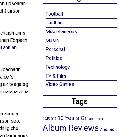
son tidsearan
dh) airson
Football
Gàidhlig
Miscellaneous
achaidh anns
nanan Eòrpach
Music
ll ann an
Personal
Politics
Technology
uileachadh
TV & Film
aice ‘s
g air teagaisg
Video Games
r riatanach na
Tags
an anns a
10 Years On
#GE2017
aberdeen
airson seo.
Album Reviews
dhlig cho
Android
n làidir agus