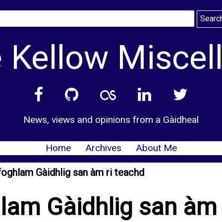
 Kellow Miscel
News, views and opinions from a Gàidheal
Home
Archives
About Me
foghlam Gàidhlig san àm ri teachd
lam Gàidhlig san àm 