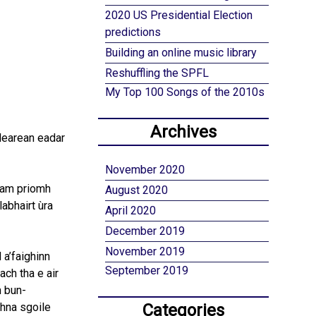
2020 US Presidential Election
predictions
Building an online music library
Reshuffling the SPFL
My Top 100 Songs of the 2010s
Archives
ilearean eadar
November 2020
e am priomh
August 2020
abhairt ùra
April 2020
December 2019
November 2019
 a’faighinn
September 2019
ch tha e air
m bun-
dhna sgoile
Categories