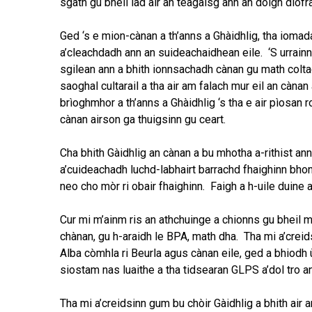
sgath gu bheil iad air an teagaisg ann an dòigh diofr
Ged ‘s e mion-cànan a th’anns a Ghàidhlig, tha iomad
a’cleachdadh ann an suideachaidhean eile. ‘S urrainn 
sgilean ann a bhith ionnsachadh cànan gu math colta
saoghal cultarail a tha air am falach mur eil an cànan a
brìoghmhor a th’anns a Ghàidhlig ‘s tha e air pìosan
cànan airson ga thuigsinn gu ceart.
Cha bhith Gàidhlig an cànan a bu mhotha a-rithist ann 
a’cuideachadh luchd-labhairt barrachd fhaighinn bhon
neo cho mòr ri obair fhaighinn. Faigh a h-uile duine
Cur mi m’ainm ris an athchuinge a chionns gu bheil mi
chànan, gu h-araidh le BPA, math dha. Tha mi a’crei
Alba còmhla ri Beurla agus cànan eile, ged a bhiodh 
siostam nas luaithe a tha tidsearan GLPS a’dol tro a
Tha mi a’creidsinn gum bu chòir Gàidhlig a bhith air