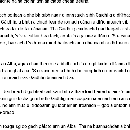
aichte na na cloinn ann an clasaichean Beurla.
ach sgilean a gheibh sibh nuair a ionnsaich sibh Gàidhlig a dh’fha
Gàidhlig a bhith a chiad fear de iomadh cànan a dh’ionnsaich sibh
ch eadar diofar cànanan. Tha Gàidhlig cuideachd gad leigeil a-s
gaibh, ‘s ‘s e cultair beartach, aosta ‘s againne a th’ann. ‘S e càna
 rosg, bàrdachd ‘s drama mìorbhaileach air a dhèanamh a dh’fheum
an Alba, agus chan fheum e a bhith, ach ‘s e sgil làidir a th’ann a 
 t-saoghal aca. ‘S urrainn seo a bhith cho sìmplidh ri eisteachd r
 a ionnsaicheas Gàidhlig buannachd às.
 den beachd gu bheil càil sam bith a tha a’toirt barrachd aire ‘s u
dsinn gur dòcha gum bidh Gàidhlig mar cuspair riatannach ann an 
ùine ann mus bi tidsearan gu leòr air an treanadh – ged a bhiodh 
n-dràsd.
 an teagaisg do gach pàiste ann an Alba. Tha na buannachdan a bhi