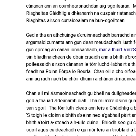
cànanan ann an coimhearsnachdan aig sgoilearan. Mar 
Riaghaltas Gàidhlig a dhèanamh na cuspair riatanach 
Riaghltas airson curraicealam na bun-sgoiltean.
Ged a tha an athchuinge a’cruinneachadh barrachd ai
argamaid cumanta ann gun dean meudachadh luath fogh
gun spreag an cànan ionnsachadh,
mar a thuirt Vinz
sin bliadhnaichean de obair cruaidh ann a bhith a’b
poileasaidh airson cànanan le tòrr luchd-labhairt a 
feadh na Roinn Eòrpa le Beurla. Chan eil e cho eife
ann ag radh nach bu chòir dhuinn a chànan a’maoinea
Chan eil mi a’smaoineachadh gu bheil na duilgheadeas
ged a tha iad a’dèanamh ciall. Tha mi a’creidsinn gun
san sgoil. Tha tòrr luth-cleas ann leis a Ghàidhlig a
‘S toigh le cloinn a bhith a’seinn neo a’gabhail pàirt
bhith a’toirt a-steach a h-uile duine. Bhiodh seo gu
sgoil agus cuideachadh e gu mòr leis an trioblaid a t