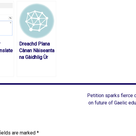
r
Dreachd Plana
nslate
Cànan Nàiseanta
na Gàidhlig Ùr
Petition sparks fierce
on future of Gaelic ed
fields are marked
*