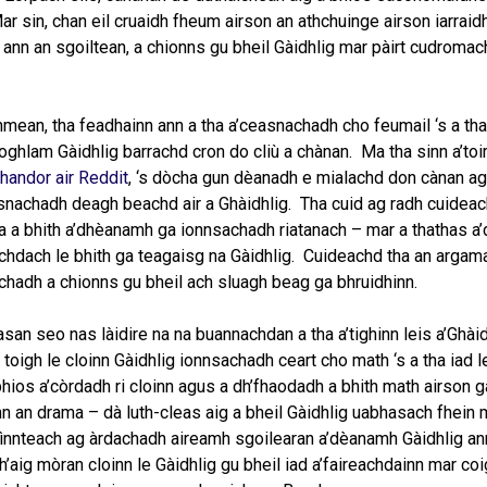
sin, chan eil cruaidh fheum airson an athchuinge airson iarraidh
ann an sgoiltean, a chionns gu bheil Gàidhlig mar pàirt cudromac
nmean, tha feadhainn ann a tha a’ceasnachadh cho feumail ‘s a th
lam Gàidhlig barrachd cron do cliù a chànan. Ma tha sinn a’toir
Shandor air Reddit
, ‘s dòcha gun dèanadh e mialachd don cànan a
rosnachadh deagh beachd air a Ghàidhlig. Tha cuid ag radh cuidea
tha a bhith a’dhèanamh ga ionnsachadh riatanach – mar a thathas a
achdach le bhith ga teagaisg na Gàidhlig. Cuideachd tha an arga
chadh a chionns gu bheil ach sluagh beag ga bhruidhinn.
an seo nas làidire na na buannachdan a tha a’tighinn leis a’Ghàid
 toigh le cloinn Gàidhlig ionnsachadh ceart cho math ‘s a tha iad l
 bhios a’còrdadh ri cloinn agus a dh’fhaodadh a bhith math airson 
 ann an drama – dà luth-cleas aig a bheil Gàidhlig uabhasach fhein 
 cìnnteach ag àrdachadh aireamh sgoilearan a’dèanamh Gàidhlig an
h’aig mòran cloinn le Gàidhlig gu bheil iad a’faireachdainn mar coi